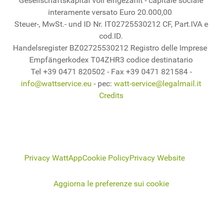
Gesellschaftskapital voll eingezahlt - capitale sociale
interamente versato Euro 20.000,00
Steuer-, MwSt.- und ID Nr. IT02725530212 CF, Part.IVA e
cod.ID.
Handelsregister BZ02725530212 Registro delle Imprese
Empfängerkodex T04ZHR3 codice destinatario
Tel +39 0471 820502 - Fax +39 0471 821584 -
info@wattservice.eu
- pec:
watt-service@legalmail.it
Credits
Privacy WattApp
Cookie Policy
Privacy Website
Aggiorna le preferenze sui cookie