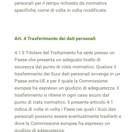
personali per il tempo richiesto da normative
specifiche, come di volta in volta modificate.
Art. 4 Trasferimento dei dati personali
4.1 Il Titolare del Trattamento ha sede presso un
Paese che presenta un adeguato livello di
sicurezza dal punto di vista normativo. Qualora il
trasferimento dei Suoi dati personali avvenga in un
Paese extra-UE e per il quale la Commissione
europea ha espresso un giudizio di adeguatezza, il
trasferimento si ritiene in ogni caso sicuro dal
punto di vista normativo. Il presente articolo 4.1
indica di volta in volta i Paesi nei quali i Suoi dati
personali possono essere eventualmente trasferiti e
dove la Commissione europea ha espresso un
giudizio di adeguatezza.