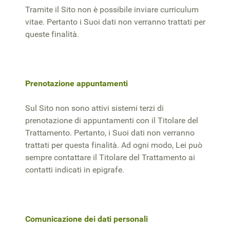
Tramite il Sito non è possibile inviare curriculum
vitae. Pertanto i Suoi dati non verranno trattati per
queste finalità.
Prenotazione appuntamenti
Sul Sito non sono attivi sistemi terzi di
prenotazione di appuntamenti con il Titolare del
Trattamento. Pertanto, i Suoi dati non verranno
trattati per questa finalità. Ad ogni modo, Lei può
sempre contattare il Titolare del Trattamento ai
contatti indicati in epigrafe.
Comunicazione dei dati personali