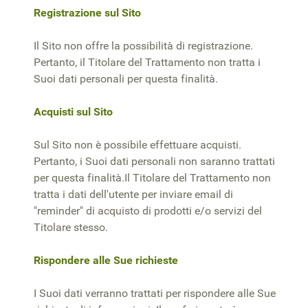
Registrazione sul Sito
Il Sito non offre la possibilità di registrazione.
Pertanto, il Titolare del Trattamento non tratta i
Suoi dati personali per questa finalità.
Acquisti sul Sito
Sul Sito non è possibile effettuare acquisti.
Pertanto, i Suoi dati personali non saranno trattati
per questa finalità.Il Titolare del Trattamento non
tratta i dati dell'utente per inviare email di
"reminder" di acquisto di prodotti e/o servizi del
Titolare stesso.
Rispondere alle Sue richieste
I Suoi dati verranno trattati per rispondere alle Sue