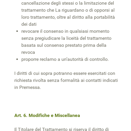
cancellazione degli stessi o la limitazione del
trattamento che La riguardano o di opporsi al
loro trattamento, oltre al diritto alla portabilità
dei dati
revocare il consenso in qualsiasi momento
senza pregiudicare la liceità del trattamento
basata sul consenso prestato prima della
revoca
proporre reclamo a un’autorità di controllo.
I diritti di cui sopra potranno essere esercitati con
richiesta rivolta senza formalità ai contatti indicati
in Premessa.
Art. 6. Modifiche e Miscellanea
Il Titolare del Trattamento si riserva il diritto di