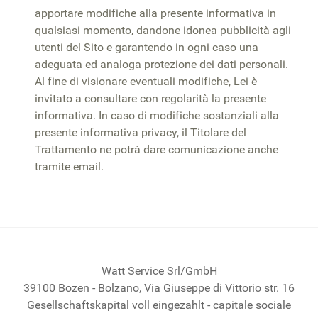
apportare modifiche alla presente informativa in
qualsiasi momento, dandone idonea pubblicità agli
utenti del Sito e garantendo in ogni caso una
adeguata ed analoga protezione dei dati personali.
Al fine di visionare eventuali modifiche, Lei è
invitato a consultare con regolarità la presente
informativa. In caso di modifiche sostanziali alla
presente informativa privacy, il Titolare del
Trattamento ne potrà dare comunicazione anche
tramite email.
Watt Service Srl/GmbH
39100 Bozen - Bolzano, Via Giuseppe di Vittorio str. 16
Gesellschaftskapital voll eingezahlt - capitale sociale