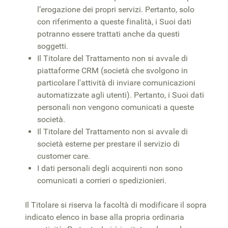
l’erogazione dei propri servizi. Pertanto, solo
con riferimento a queste finalità, i Suoi dati
potranno essere trattati anche da questi
soggetti.
Il Titolare del Trattamento non si avvale di
piattaforme CRM (società che svolgono in
particolare l'attività di inviare comunicazioni
automatizzate agli utenti). Pertanto, i Suoi dati
personali non vengono comunicati a queste
società.
Il Titolare del Trattamento non si avvale di
società esterne per prestare il servizio di
customer care.
I dati personali degli acquirenti non sono
comunicati a corrieri o spedizionieri.
Il Titolare si riserva la facoltà di modificare il sopra
indicato elenco in base alla propria ordinaria