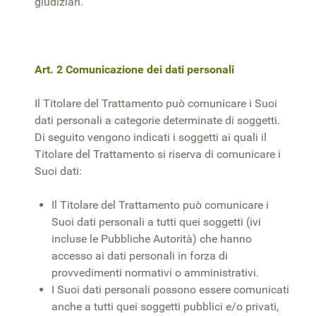
giudiziari.
Art. 2 Comunicazione dei dati personali
Il Titolare del Trattamento può comunicare i Suoi
dati personali a categorie determinate di soggetti.
Di seguito vengono indicati i soggetti ai quali il
Titolare del Trattamento si riserva di comunicare i
Suoi dati:
Il Titolare del Trattamento può comunicare i
Suoi dati personali a tutti quei soggetti (ivi
incluse le Pubbliche Autorità) che hanno
accesso ai dati personali in forza di
provvedimenti normativi o amministrativi.
I Suoi dati personali possono essere comunicati
anche a tutti quei soggetti pubblici e/o privati,