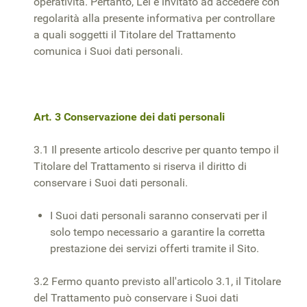
operatività. Pertanto, Lei è invitato ad accedere con
regolarità alla presente informativa per controllare
a quali soggetti il Titolare del Trattamento
comunica i Suoi dati personali.
Art. 3 Conservazione dei dati personali
3.1 Il presente articolo descrive per quanto tempo il
Titolare del Trattamento si riserva il diritto di
conservare i Suoi dati personali.
I Suoi dati personali saranno conservati per il
solo tempo necessario a garantire la corretta
prestazione dei servizi offerti tramite il Sito.
3.2 Fermo quanto previsto all'articolo 3.1, il Titolare
del Trattamento può conservare i Suoi dati