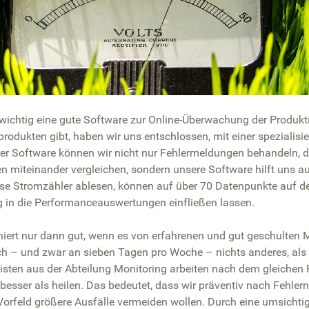
 wichtig eine gute Software zur Online-Überwachung der Produkt
rodukten gibt, haben wir uns entschlossen, mit einer spezialisi
rer Software können wir nicht nur Fehlermeldungen behandeln, 
ien miteinander vergleichen, sondern unsere Software hilft uns a
ise Stromzähler ablesen, können auf über 70 Datenpunkte auf d
 in die Performanceauswertungen einfließen lassen.
iert nur dann gut, wenn es von erfahrenen und gut geschulten M
ch – und zwar an sieben Tagen pro Woche – nichts anderes, als 
sten aus der Abteilung Monitoring arbeiten nach dem gleichen P
esser als heilen. Das bedeutet, dass wir präventiv nach Fehlern 
Vorfeld größere Ausfälle vermeiden wollen. Durch eine umsichti