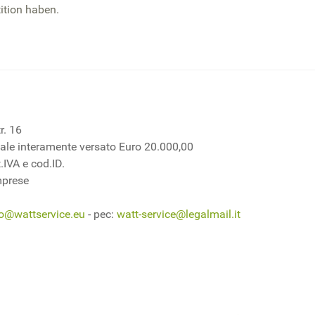
tition haben.
r. 16
ciale interamente versato Euro 20.000,00
.IVA e cod.ID.
mprese
fo@wattservice.eu
- pec:
watt-service@legalmail.it